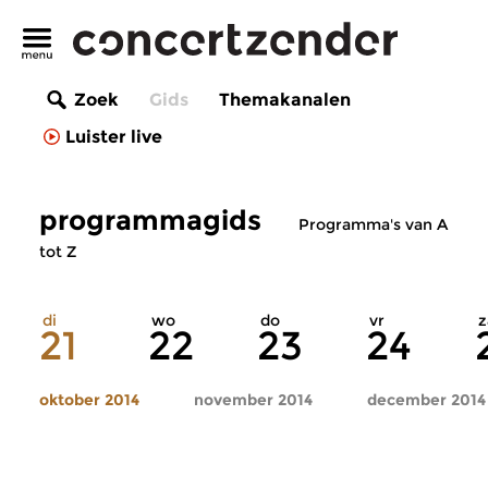
Zoek
Gids
Themakanalen
Luister live
programmagids
Programma's van A
tot Z
di
wo
do
vr
z
21
22
23
24
oktober 2014
november 2014
december 2014