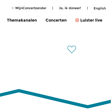
MijnConcertzender
|
Ja, ik doneer!
|
English
Themakanalen
Concerten
Luister live