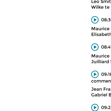
Leo Smit
Wilke te
08:3
Maurice 
Elisabet
08:4
Maurice 
Juilliard
09:1
commen
Jean Fra
Gabriel 
09:2