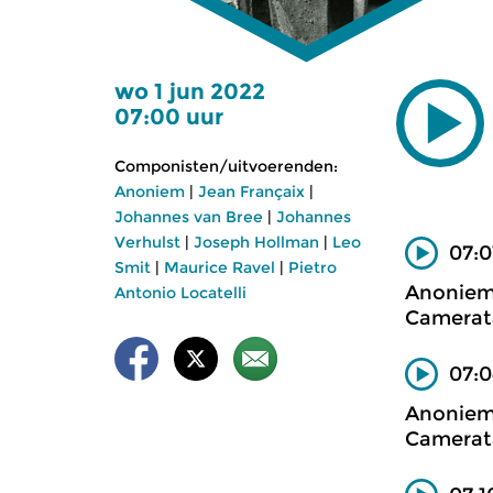
wo 1 jun 2022
07:00 uur
Componisten/uitvoerenden:
Anoniem
|
Jean Françaix
|
Johannes van Bree
|
Johannes
Verhulst
|
Joseph Hollman
|
Leo
07:0
Smit
|
Maurice Ravel
|
Pietro
Anonie
Antonio Locatelli
Camerata
07:
Anonie
Camerata