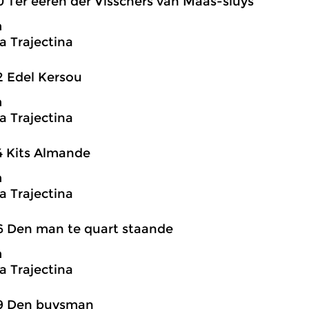
0 Ter eeren der Visschers van Maas-sluys
m
 Trajectina
2 Edel Kersou
m
 Trajectina
4 Kits Almande
m
 Trajectina
6 Den man te quart staande
m
 Trajectina
19 Den buysman