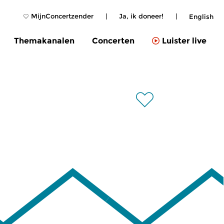
MijnConcertzender
|
Ja, ik doneer!
|
English
Themakanalen
Concerten
Luister live