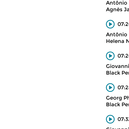
Antônio 
Agnès Ja
07:2
Antônio 
Helena N
07:2
Giovanni
Black Pen
07:2
Georg Ph
Black Pen
07:3