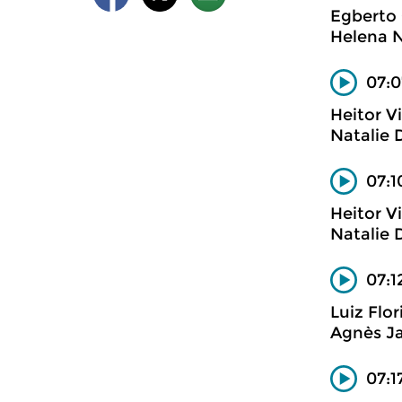
Egberto
Helena N
07:0
Heitor V
Natalie 
07:1
Heitor V
Natalie 
07:1
Luiz Flo
Agnès Ja
07:1