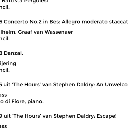
 Battista Pergolesi
cil.
6 Concerto No.2 in Bes: Allegro moderato staccat
lhelm, Graaf van Wassenaer
cil.
8 Danzai.
ijering
cil.
5 uit ‘The Hours’ van Stephen Daldry: An Unwelc
ass
o di Fiore, piano.
9 uit ‘The Hours’ van Stephen Daldry: Escape!
ass