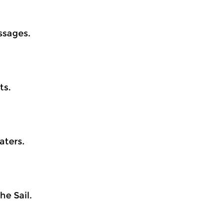
ssages.
ts.
aters.
he Sail.