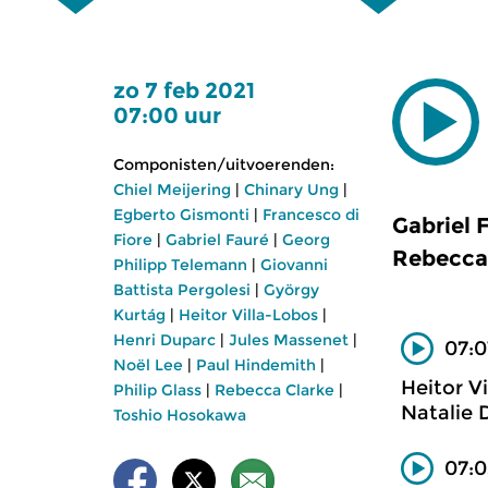
zo 7 feb 2021
07:00 uur
Componisten/uitvoerenden:
Chiel Meijering
|
Chinary Ung
|
Egberto Gismonti
|
Francesco di
Gabriel 
Fiore
|
Gabriel Fauré
|
Georg
Rebecca 
Philipp Telemann
|
Giovanni
Battista Pergolesi
|
György
Kurtág
|
Heitor Villa-Lobos
|
Henri Duparc
|
Jules Massenet
|
07:0
Noël Lee
|
Paul Hindemith
|
Heitor V
Philip Glass
|
Rebecca Clarke
|
Natalie 
Toshio Hosokawa
07:0