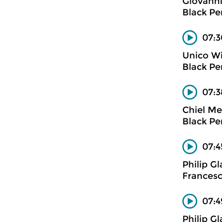
Giovanni
Black Pen
07:3
Unico Wi
Black Pen
07:3
Chiel Me
Black Pen
07:4
Philip Gl
Francesc
07:4
Philip Gl