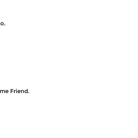
o.
ome Friend.