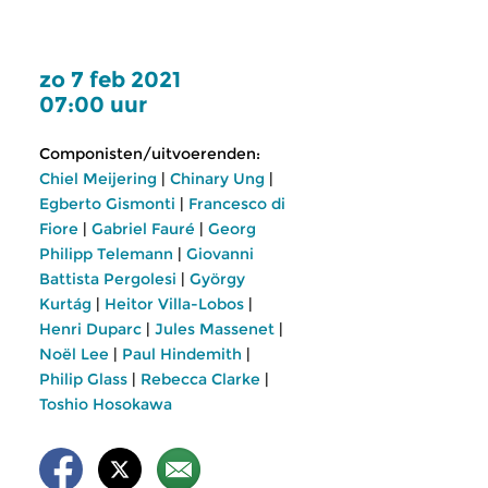
zo 7 feb 2021
07:00 uur
Componisten/uitvoerenden:
Chiel Meijering
|
Chinary Ung
|
Egberto Gismonti
|
Francesco di
Fiore
|
Gabriel Fauré
|
Georg
Philipp Telemann
|
Giovanni
Battista Pergolesi
|
György
Kurtág
|
Heitor Villa-Lobos
|
Henri Duparc
|
Jules Massenet
|
Noël Lee
|
Paul Hindemith
|
Philip Glass
|
Rebecca Clarke
|
Toshio Hosokawa