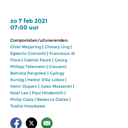
zo 7 feb 2021
07:00 uur
Componisten/uitvoerenden:
Chiel Meijering
|
Chinary Ung
|
Egberto Gismonti
|
Francesco di
Fiore
|
Gabriel Fauré
|
Georg
Philipp Telemann
|
Giovanni
Battista Pergolesi
|
György
Kurtág
|
Heitor Villa-Lobos
|
Henri Duparc
|
Jules Massenet
|
Noël Lee
|
Paul Hindemith
|
Philip Glass
|
Rebecca Clarke
|
Toshio Hosokawa