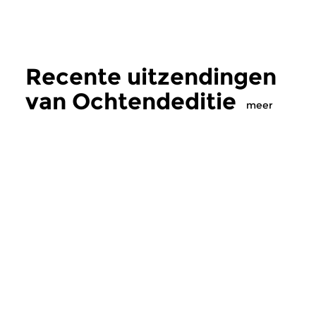
Recente uitzendingen
van Ochtendeditie
meer
Klassiek
Klassiek
Ochtendeditie
Ochtendeditie
zo 2 aug 2026 07:00 uur
za 1 aug 2026 07:
Werken van Johann Adolf
Werken van Alessan
Hasse, Anoniem, Johann
Scarlatti, Johann Ku
Christoph Pepusch...
Johann Friedrich Fasc