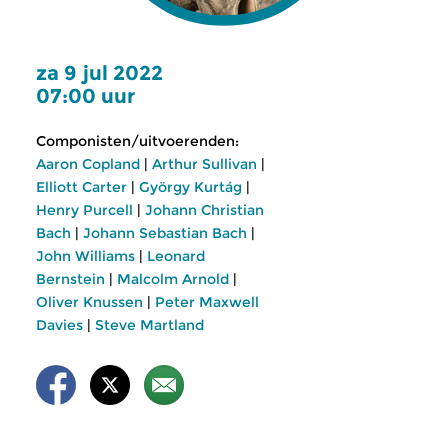
za 9 jul 2022
07:00 uur
Componisten/uitvoerenden:
Aaron Copland
|
Arthur Sullivan
|
Elliott Carter
|
György Kurtág
|
Henry Purcell
|
Johann Christian
Bach
|
Johann Sebastian Bach
|
John Williams
|
Leonard
Bernstein
|
Malcolm Arnold
|
Oliver Knussen
|
Peter Maxwell
Davies
|
Steve Martland