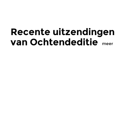
Recente uitzendingen
van Ochtendeditie
meer
Klassiek
Klassiek
Ochtendeditie
Ochtendeditie
zo 2 aug 2026 07:00 uur
za 1 aug 2026 07:
Werken van Johann Adolf
Werken van Alessan
Hasse, Anoniem, Johann
Scarlatti, Johann Ku
Christoph Pepusch...
Johann Friedrich Fasc