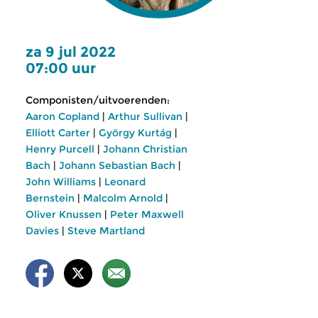
za 9 jul 2022
07:00 uur
Componisten/uitvoerenden:
Aaron Copland
|
Arthur Sullivan
|
Elliott Carter
|
György Kurtág
|
Henry Purcell
|
Johann Christian
Bach
|
Johann Sebastian Bach
|
John Williams
|
Leonard
Bernstein
|
Malcolm Arnold
|
Oliver Knussen
|
Peter Maxwell
Davies
|
Steve Martland