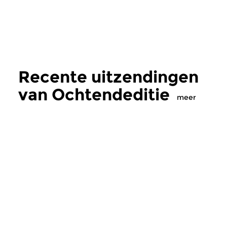
Recente uitzendingen
van Ochtendeditie
meer
Klassiek
Klassiek
Ochtendeditie
Ochtendeditie
zo 2 aug 2026 07:00 uur
za 1 aug 2026 07:
Werken van Johann Adolf
Werken van Alessan
Hasse, Anoniem, Johann
Scarlatti, Johann Ku