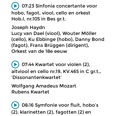
07:23 Sinfonia concertante voor
hobo, fagot, viool, cello en orkest
Hob.I, nr.105 in Bes gr.t.
Joseph Haydn
Lucy van Dael (viool), Wouter Möller
(cello), Ku Ebbinge (hobo), Danny Bond
(fagot), Frans Brüggen (dirigent),
Orkest van de 18e eeuw
07:44 Kwartet voor violen (2),
altviool en cello nr.19, KV.465 in C gr.t.,
‘Dissonantenkwartet’
Wolfgang Amadeus Mozart
Rubens Kwartet
08:16 Symfonie voor fluit, hobo’s
(2), klarinetten (2), fagotten (2) en