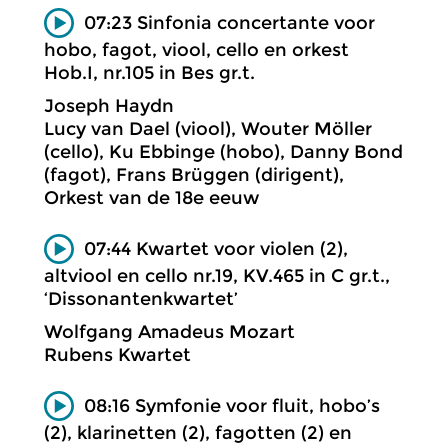
07:23 Sinfonia concertante voor
hobo, fagot, viool, cello en orkest
Hob.I, nr.105 in Bes gr.t.
Joseph Haydn
Lucy van Dael (viool), Wouter Möller
(cello), Ku Ebbinge (hobo), Danny Bond
(fagot), Frans Brüggen (dirigent),
Orkest van de 18e eeuw
07:44 Kwartet voor violen (2),
altviool en cello nr.19, KV.465 in C gr.t.,
‘Dissonantenkwartet’
Wolfgang Amadeus Mozart
Rubens Kwartet
08:16 Symfonie voor fluit, hobo’s
(2), klarinetten (2), fagotten (2) en