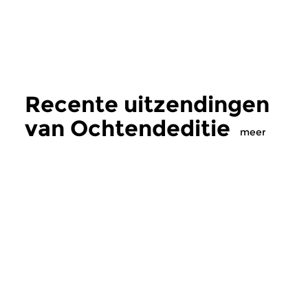
Recente uitzendingen
van Ochtendeditie
meer
Klassiek
Klassiek
Ochtendeditie
Ochtendeditie
zo 2 aug 2026 07:00 uur
za 1 aug 2026 07:
Werken van Johann Adolf
Werken van Alessan
Hasse, Anoniem, Johann
Scarlatti, Johann Ku