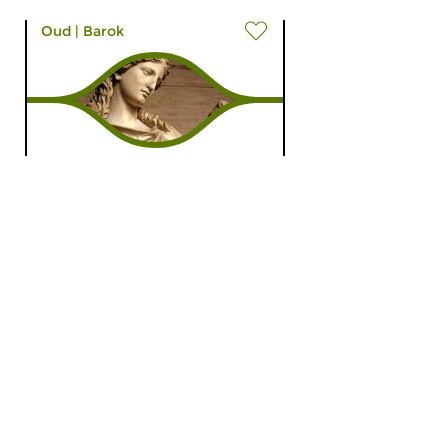
Oud
|
Barok
Zwerven door de
Barok
do 9 aug 2018 19:00 uur
Muziek uit de 17e en 18e eeuw.
Italiaanse cantates uit de 18e...
Klassiek