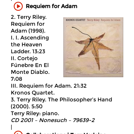
Requiem for Adam
2. Terry Riley.
Requiem for
Adam (1998).
I. I. Ascending
the Heaven
Ladder. 13:23
II. Cortejo
Fúnebre En El
Monte Diablo.
7:08
III. Requiem for Adam. 21:32
Kronos Quartet.
3. Terry Riley. The Philosopher’s Hand
(2000). 5:50
Terry Riley: piano.
CD 2001 – Nonesuch ‎– 79639-2
|