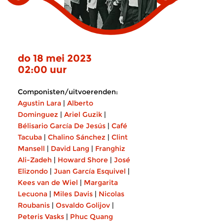
do 18 mei 2023
02:00 uur
Componisten/uitvoerenden:
Agustin Lara
|
Alberto
Dominguez
|
Ariel Guzik
|
Bélisario García De Jesús
|
Café
Tacuba
|
Chalino Sánchez
|
Clint
Mansell
|
David Lang
|
Franghiz
Ali-Zadeh
|
Howard Shore
|
José
Elizondo
|
Juan García Esquivel
|
Kees van de Wiel
|
Margarita
Lecuona
|
Miles Davis
|
Nicolas
Roubanis
|
Osvaldo Golijov
|
Peteris Vasks
|
Phuc Quang