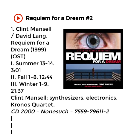
Requiem for a Dream #2
1. Clint Mansell
/ David Lang.
Requiem for a
Dream (1999)
(OST)
I. Summer 13-14.
3:01
II. Fall 1-8. 12:44
III. Winter 1-9.
21:37
Clint Mansell: synthesizers, electronics.
Kronos Quartet.
CD 2000 – Nonesuch ‎– 7559-79611-2
|
|
|