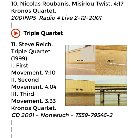
10. Nicolas Roubanis. Misirlou Twist. 4:17
Kronos Quartet.
2001NPS Radio 4 Live 2-12-2001
|
Triple Quartet
11. Steve Reich.
Triple Quartet
(1999)
I. First
Movement. 7:10
II. Second
Movement. 4:04
III. Third
Movement. 3:33
Kronos Quartet.
CD 2001 – Nonesuch ‎– 7559-79546-2
|
|
|