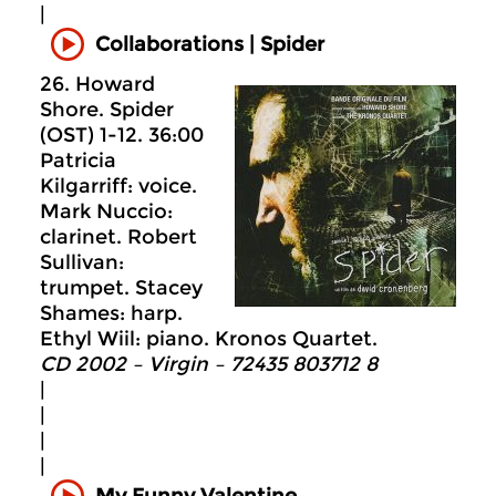
|
Collaborations | Spider
26. Howard
Shore. Spider
(OST) 1-12. 36:00
Patricia
Kilgarriff: voice.
Mark Nuccio:
clarinet. Robert
Sullivan:
trumpet. Stacey
Shames: harp.
Ethyl Wiil: piano. Kronos Quartet.
CD 2002 – Virgin – 72435 803712 8
|
|
|
|
My Funny Valentine