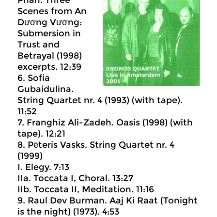
Phan. Three
Scenes from An
Dương Vương:
Submersion in
Trust and
Betrayal (1998)
excerpts. 12:39
6. Sofia
Gubaidulina.
String Quartet nr. 4 (1993) (with tape).
11:52
7. Franghiz Ali-Zadeh. Oasis (1998) (with
tape). 12:21
8. Pēteris Vasks. String Quartet nr. 4
(1999)
I. Elegy. 7:13
IIa. Toccata I, Choral. 13:27
IIb. Toccata II, Meditation. 11:16
9. Raul Dev Burman. Aaj Ki Raat (Tonight
is the night) (1973). 4:53