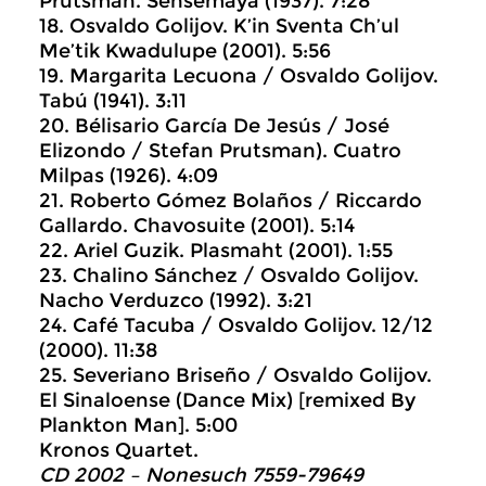
Prutsman. Sensemaya (1937). 7:28
18. Osvaldo Golijov. K’in Sventa Ch’ul
Me’tik Kwadulupe (2001). 5:56
19. Margarita Lecuona / Osvaldo Golijov.
Tabú (1941). 3:11
20. Bélisario García De Jesús / José
Elizondo / Stefan Prutsman). Cuatro
Milpas (1926). 4:09
21. Roberto Gómez Bolaños / Riccardo
Gallardo. Chavosuite (2001). 5:14
22. Ariel Guzik. Plasmaht (2001). 1:55
23. Chalino Sánchez / Osvaldo Golijov.
Nacho Verduzco (1992). 3:21
24. Café Tacuba / Osvaldo Golijov. 12/12
(2000). 11:38
25. Severiano Briseño / Osvaldo Golijov.
El Sinaloense (Dance Mix) [remixed By
Plankton Man]. 5:00
Kronos Quartet.
CD 2002 – Nonesuch 7559-79649