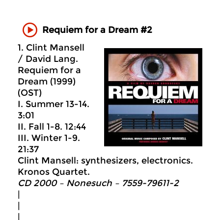
Requiem for a Dream #2
1. Clint Mansell
/ David Lang.
Requiem for a
Dream (1999)
(OST)
I. Summer 13-14.
3:01
II. Fall 1-8. 12:44
III. Winter 1-9.
21:37
Clint Mansell: synthesizers, electronics.
Kronos Quartet.
CD 2000 – Nonesuch ‎– 7559-79611-2
|
|
|