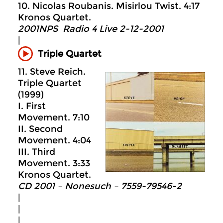
10. Nicolas Roubanis. Misirlou Twist. 4:17
Kronos Quartet.
2001NPS Radio 4 Live 2-12-2001
|
Triple Quartet
11. Steve Reich.
Triple Quartet
(1999)
I. First
Movement. 7:10
II. Second
Movement. 4:04
III. Third
Movement. 3:33
Kronos Quartet.
CD 2001 – Nonesuch ‎– 7559-79546-2
|
|
|