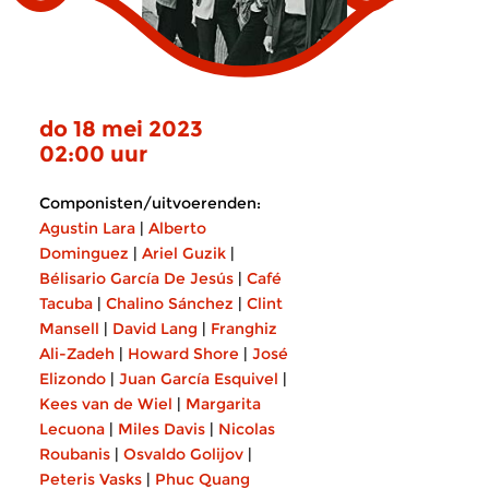
do 18 mei 2023
02:00 uur
Componisten/uitvoerenden:
Agustin Lara
|
Alberto
Dominguez
|
Ariel Guzik
|
Bélisario García De Jesús
|
Café
Tacuba
|
Chalino Sánchez
|
Clint
Mansell
|
David Lang
|
Franghiz
Ali-Zadeh
|
Howard Shore
|
José
Elizondo
|
Juan García Esquivel
|
Kees van de Wiel
|
Margarita
Lecuona
|
Miles Davis
|
Nicolas
Roubanis
|
Osvaldo Golijov
|
Peteris Vasks
|
Phuc Quang