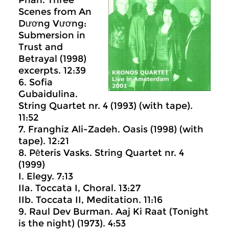
Phan. Three
Scenes from An
Dương Vương:
Submersion in
Trust and
Betrayal (1998)
excerpts. 12:39
6. Sofia
Gubaidulina.
String Quartet nr. 4 (1993) (with tape).
11:52
7. Franghiz Ali-Zadeh. Oasis (1998) (with
tape). 12:21
8. Pēteris Vasks. String Quartet nr. 4
(1999)
I. Elegy. 7:13
IIa. Toccata I, Choral. 13:27
IIb. Toccata II, Meditation. 11:16
9. Raul Dev Burman. Aaj Ki Raat (Tonight
is the night) (1973). 4:53