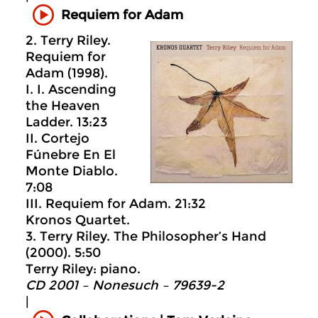
Requiem for Adam
2. Terry Riley.
Requiem for
Adam (1998).
I. I. Ascending
the Heaven
Ladder. 13:23
II. Cortejo
Fúnebre En El
Monte Diablo.
7:08
III. Requiem for Adam. 21:32
Kronos Quartet.
3. Terry Riley. The Philosopher’s Hand
(2000). 5:50
Terry Riley: piano.
CD 2001 – Nonesuch ‎– 79639-2
|