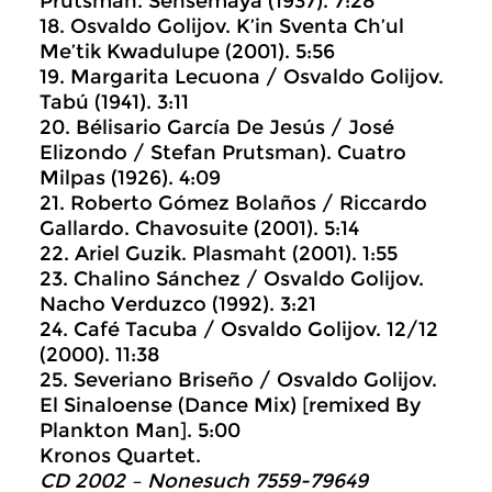
Prutsman. Sensemaya (1937). 7:28
18. Osvaldo Golijov. K’in Sventa Ch’ul
Me’tik Kwadulupe (2001). 5:56
19. Margarita Lecuona / Osvaldo Golijov.
Tabú (1941). 3:11
20. Bélisario García De Jesús / José
Elizondo / Stefan Prutsman). Cuatro
Milpas (1926). 4:09
21. Roberto Gómez Bolaños / Riccardo
Gallardo. Chavosuite (2001). 5:14
22. Ariel Guzik. Plasmaht (2001). 1:55
23. Chalino Sánchez / Osvaldo Golijov.
Nacho Verduzco (1992). 3:21
24. Café Tacuba / Osvaldo Golijov. 12/12
(2000). 11:38
25. Severiano Briseño / Osvaldo Golijov.
El Sinaloense (Dance Mix) [remixed By
Plankton Man]. 5:00
Kronos Quartet.
CD 2002 – Nonesuch 7559-79649