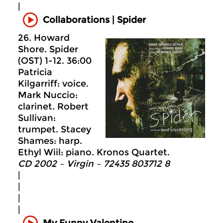
|
Collaborations | Spider
26. Howard
Shore. Spider
(OST) 1-12. 36:00
Patricia
Kilgarriff: voice.
Mark Nuccio:
clarinet. Robert
Sullivan:
trumpet. Stacey
Shames: harp.
Ethyl Wiil: piano. Kronos Quartet.
CD 2002 – Virgin – 72435 803712 8
|
|
|
|
My Funny Valentine