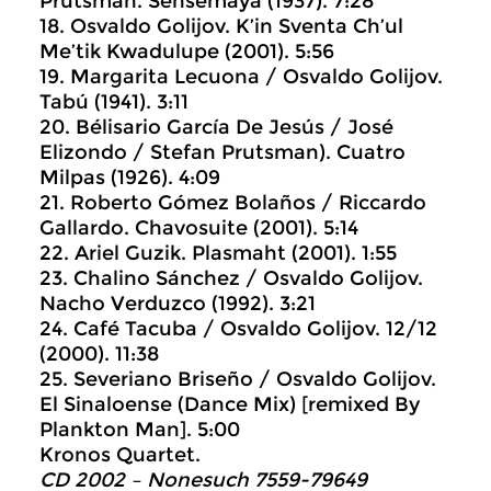
Prutsman. Sensemaya (1937). 7:28
18. Osvaldo Golijov. K’in Sventa Ch’ul
Me’tik Kwadulupe (2001). 5:56
19. Margarita Lecuona / Osvaldo Golijov.
Tabú (1941). 3:11
20. Bélisario García De Jesús / José
Elizondo / Stefan Prutsman). Cuatro
Milpas (1926). 4:09
21. Roberto Gómez Bolaños / Riccardo
Gallardo. Chavosuite (2001). 5:14
22. Ariel Guzik. Plasmaht (2001). 1:55
23. Chalino Sánchez / Osvaldo Golijov.
Nacho Verduzco (1992). 3:21
24. Café Tacuba / Osvaldo Golijov. 12/12
(2000). 11:38
25. Severiano Briseño / Osvaldo Golijov.
El Sinaloense (Dance Mix) [remixed By
Plankton Man]. 5:00
Kronos Quartet.
CD 2002 – Nonesuch 7559-79649