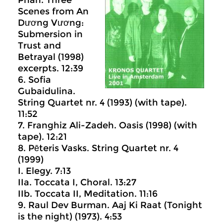
Phan. Three
Scenes from An
Dương Vương:
Submersion in
Trust and
Betrayal (1998)
excerpts. 12:39
6. Sofia
Gubaidulina.
String Quartet nr. 4 (1993) (with tape).
11:52
7. Franghiz Ali-Zadeh. Oasis (1998) (with
tape). 12:21
8. Pēteris Vasks. String Quartet nr. 4
(1999)
I. Elegy. 7:13
IIa. Toccata I, Choral. 13:27
IIb. Toccata II, Meditation. 11:16
9. Raul Dev Burman. Aaj Ki Raat (Tonight
is the night) (1973). 4:53