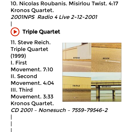
10. Nicolas Roubanis. Misirlou Twist. 4:17
Kronos Quartet.
2001NPS Radio 4 Live 2-12-2001
|
Triple Quartet
11. Steve Reich.
Triple Quartet
(1999)
I. First
Movement. 7:10
II. Second
Movement. 4:04
III. Third
Movement. 3:33
Kronos Quartet.
CD 2001 – Nonesuch ‎– 7559-79546-2
|
|
|