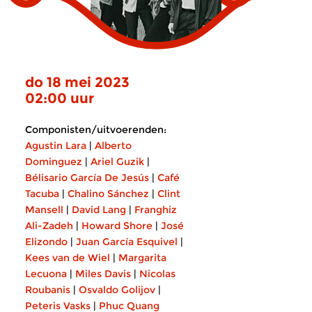
do 18 mei 2023
02:00 uur
Componisten/uitvoerenden:
Agustin Lara
|
Alberto
Dominguez
|
Ariel Guzik
|
Bélisario García De Jesús
|
Café
Tacuba
|
Chalino Sánchez
|
Clint
Mansell
|
David Lang
|
Franghiz
Ali-Zadeh
|
Howard Shore
|
José
Elizondo
|
Juan García Esquivel
|
Kees van de Wiel
|
Margarita
Lecuona
|
Miles Davis
|
Nicolas
Roubanis
|
Osvaldo Golijov
|
Peteris Vasks
|
Phuc Quang