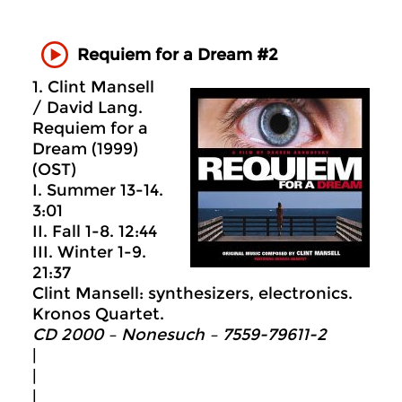
Requiem for a Dream #2
1. Clint Mansell
/ David Lang.
Requiem for a
Dream (1999)
(OST)
I. Summer 13-14.
3:01
II. Fall 1-8. 12:44
III. Winter 1-9.
21:37
Clint Mansell: synthesizers, electronics.
Kronos Quartet.
CD 2000 – Nonesuch ‎– 7559-79611-2
|
|
|