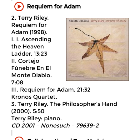
Requiem for Adam
2. Terry Riley.
Requiem for
Adam (1998).
I. I. Ascending
the Heaven
Ladder. 13:23
II. Cortejo
Fúnebre En El
Monte Diablo.
7:08
III. Requiem for Adam. 21:32
Kronos Quartet.
3. Terry Riley. The Philosopher’s Hand
(2000). 5:50
Terry Riley: piano.
CD 2001 – Nonesuch ‎– 79639-2
|