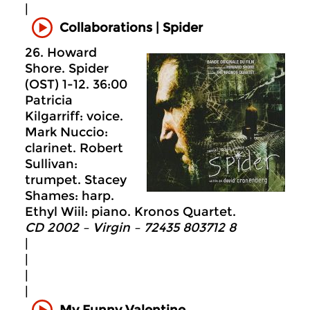
|
Collaborations | Spider
26. Howard
Shore. Spider
(OST) 1-12. 36:00
Patricia
Kilgarriff: voice.
Mark Nuccio:
clarinet. Robert
Sullivan:
trumpet. Stacey
Shames: harp.
Ethyl Wiil: piano. Kronos Quartet.
CD 2002 – Virgin – 72435 803712 8
|
|
|
|
My Funny Valentine