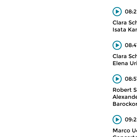
08:2
Clara S
Isata Ka
08:4
Clara S
Elena Ur
08:5
Robert 
Alexande
Barockor
09:2
Marco Uc