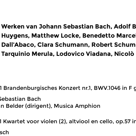
Werken van Johann Sebastian Bach, Adolf B
Huygens, Matthew Locke, Benedetto Marcell
Dall’Abaco, Clara Schumann, Robert Schuma
Tarquinio Merula, Lodovico Viadana, Nicolò 
1 Brandenburgisches Konzert nr.1, BWV.1046 in F g
Sebastian Bach
an Belder (dirigent), Musica Amphion
1 Kwartet voor violen (2), altviool en cello, op.57 in
sch