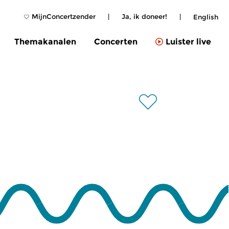
MijnConcertzender
|
Ja, ik doneer!
|
English
Themakanalen
Concerten
Luister live