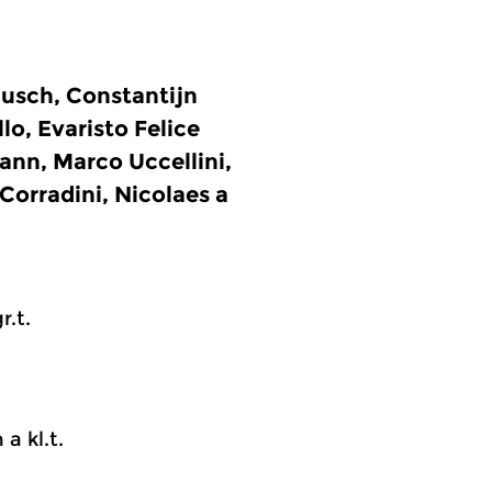
usch, Constantijn
o, Evaristo Felice
nn, Marco Uccellini,
Corradini, Nicolaes a
r.t.
 a kl.t.