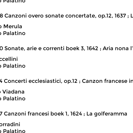
 Palatino
8 Canzoni overo sonate concertate, op.12, 1637 ; L
o Merula
 Palatino
0 Sonate, arie e correnti boek 3, 1642 ; Aria nona 
cellini
 Palatino
4 Concerti ecclesiastici, op.12 ; Canzon francese i
o Viadana
 Palatino
7 Canzoni francesi boek 1, 1624 ; La golferamma
orradini
 Palatino