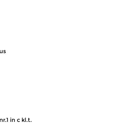
ous
.1 in c kl.t.