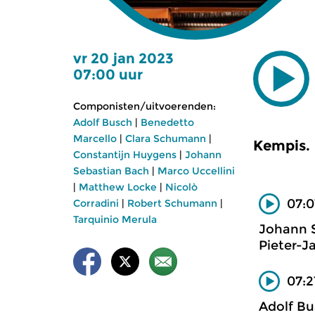
vr 20 jan 2023
07:00 uur
Componisten/uitvoerenden:
Adolf Busch
|
Benedetto
Marcello
|
Clara Schumann
|
Kempis.
Constantijn Huygens
|
Johann
Sebastian Bach
|
Marco Uccellini
|
Matthew Locke
|
Nicolò
07:0
Corradini
|
Robert Schumann
|
Tarquinio Merula
Johann 
Pieter-J
07:2
Adolf Bu