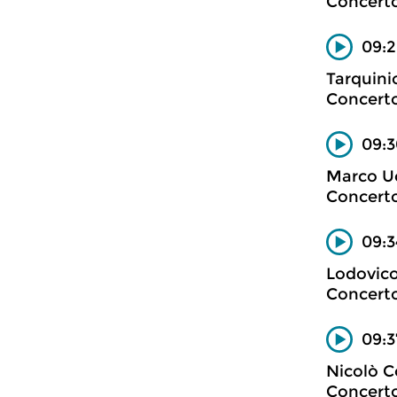
Concerto
09:2
Tarquini
Concerto
09:3
Marco Uc
Concerto
09:3
Lodovic
Concerto
09:3
Nicolò C
Concerto