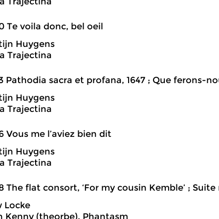
 Trajectina
0 Te voila donc, bel oeil
tijn Huygens
 Trajectina
3 Pathodia sacra et profana, 1647 ; Que ferons-n
tijn Huygens
 Trajectina
6 Vous me l’aviez bien dit
tijn Huygens
 Trajectina
8 The flat consort, ‘For my cousin Kemble’ ; Suite nr
 Locke
h Kenny (theorbe), Phantasm