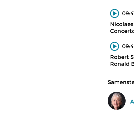
09:4
Nicolaes
Concerto
09:4
Robert 
Ronald B
Samenstel
A