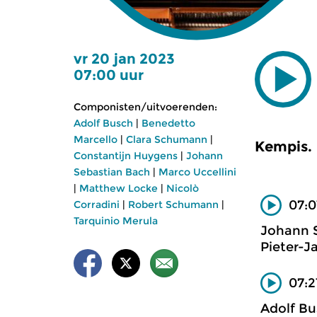
vr 20 jan 2023
07:00 uur
Componisten/uitvoerenden:
Adolf Busch
|
Benedetto
Marcello
|
Clara Schumann
|
Kempis.
Constantijn Huygens
|
Johann
Sebastian Bach
|
Marco Uccellini
|
Matthew Locke
|
Nicolò
07:0
Corradini
|
Robert Schumann
|
Tarquinio Merula
Johann 
Pieter-J
07:2
Adolf Bu