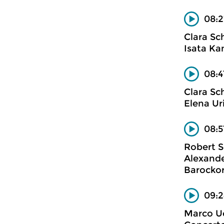
08:2
Clara S
Isata Ka
08:4
Clara S
Elena Ur
08:5
Robert 
Alexande
Barockor
09:2
Marco Uc