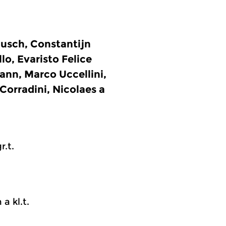
usch, Constantijn
o, Evaristo Felice
nn, Marco Uccellini,
Corradini, Nicolaes a
r.t.
 a kl.t.