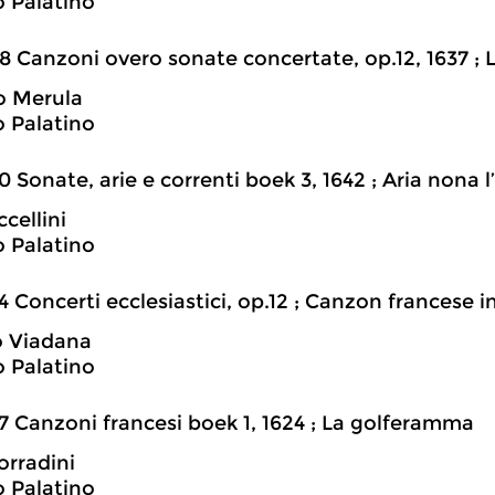
 Palatino
8 Canzoni overo sonate concertate, op.12, 1637 ; L
o Merula
 Palatino
0 Sonate, arie e correnti boek 3, 1642 ; Aria nona 
cellini
 Palatino
4 Concerti ecclesiastici, op.12 ; Canzon francese i
o Viadana
 Palatino
7 Canzoni francesi boek 1, 1624 ; La golferamma
orradini
 Palatino