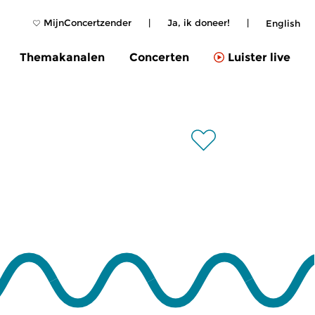
MijnConcertzender
|
Ja, ik doneer!
|
English
Themakanalen
Concerten
Luister live