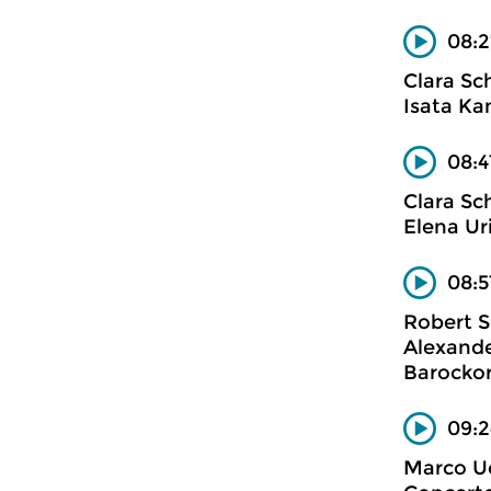
08:2
Clara S
Isata Ka
08:4
Clara S
Elena Ur
08:5
Robert 
Alexande
Barockor
09:2
Marco Uc