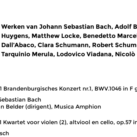
Werken van Johann Sebastian Bach, Adolf B
Huygens, Matthew Locke, Benedetto Marcell
Dall’Abaco, Clara Schumann, Robert Schuma
Tarquinio Merula, Lodovico Viadana, Nicolò 
1 Brandenburgisches Konzert nr.1, BWV.1046 in F g
Sebastian Bach
an Belder (dirigent), Musica Amphion
1 Kwartet voor violen (2), altviool en cello, op.57 in
sch