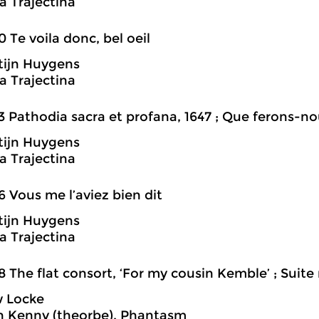
 Trajectina
0 Te voila donc, bel oeil
tijn Huygens
 Trajectina
3 Pathodia sacra et profana, 1647 ; Que ferons-n
tijn Huygens
 Trajectina
6 Vous me l’aviez bien dit
tijn Huygens
 Trajectina
8 The flat consort, ‘For my cousin Kemble’ ; Suite nr
 Locke
h Kenny (theorbe), Phantasm