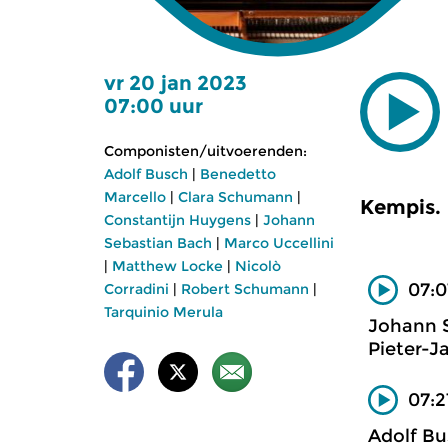
vr 20 jan 2023
07:00 uur
Componisten/uitvoerenden:
Adolf Busch
|
Benedetto
Marcello
|
Clara Schumann
|
Kempis.
Constantijn Huygens
|
Johann
Sebastian Bach
|
Marco Uccellini
|
Matthew Locke
|
Nicolò
07:0
Corradini
|
Robert Schumann
|
Tarquinio Merula
Johann 
Pieter-J
07:2
Adolf Bu