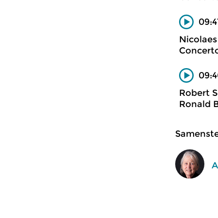
09:4
Nicolaes
Concerto
09:4
Robert 
Ronald B
Samenstel
A