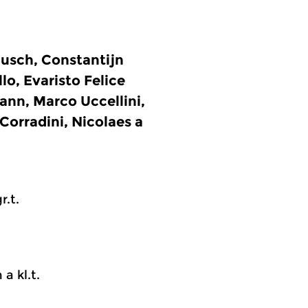
usch, Constantijn
o, Evaristo Felice
nn, Marco Uccellini,
Corradini, Nicolaes a
r.t.
 a kl.t.