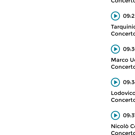
Concerto
09:2
Tarquini
Concerto
09:3
Marco Uc
Concerto
09:3
Lodovic
Concerto
09:3
Nicolò C
Concerto