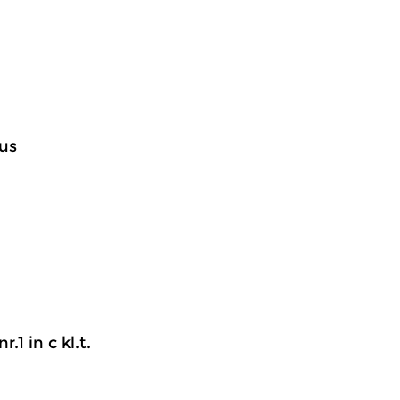
ous
.1 in c kl.t.