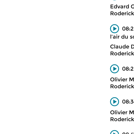
Edvard G
Roderick
08:2
l’air du s
Claude 
Roderick
08:2
Olivier 
Roderick
08:3
Olivier 
Roderick