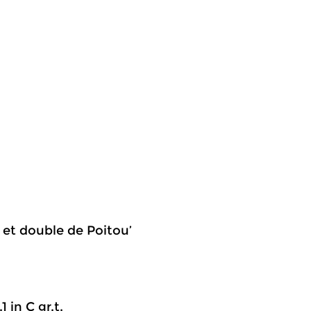
t et double de Poitou’
1 in C gr.t.