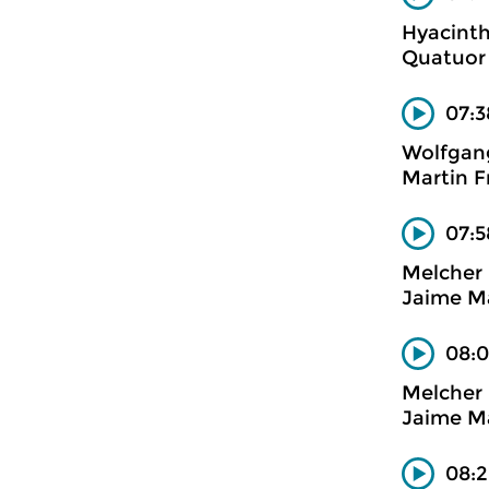
Hyacinth
Quatuor
07:3
Wolfgan
Martin Fr
07:5
Melcher
Jaime Ma
08:0
Melcher
Jaime Ma
08:2