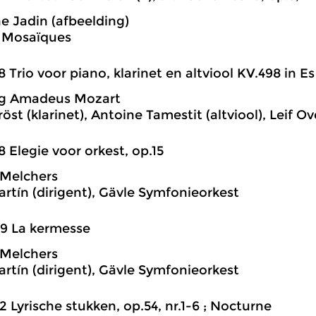
e Jadin (afbeelding)
 Mosaïques
8 Trio voor piano, klarinet en altviool KV.498 in Es 
g Amadeus Mozart
öst (klarinet), Antoine Tamestit (altviool), Leif 
8 Elegie voor orkest, op.15
 Melchers
rtín (dirigent), Gävle Symfonieorkest
9 La kermesse
 Melchers
rtín (dirigent), Gävle Symfonieorkest
2 Lyrische stukken, op.54, nr.1-6 ; Nocturne