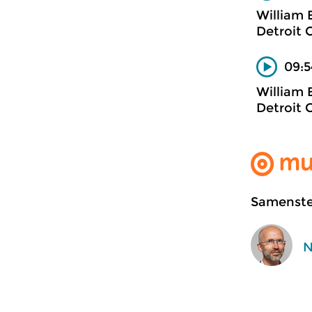
William
Detroit 
09:5
William
Detroit 
Samenstel
N