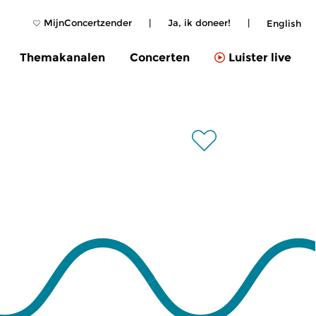
MijnConcertzender
|
Ja, ik doneer!
|
English
Themakanalen
Concerten
Luister live