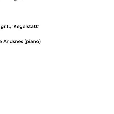
gr.t., ‘Kegelstatt’
Ove Andsnes (piano)