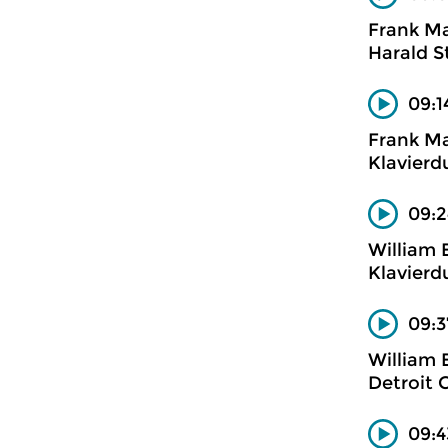
Frank Ma
Harald S
09:1
Frank Ma
Klavier
09:2
William
Klavier
09:3
William
Detroit 
09:4