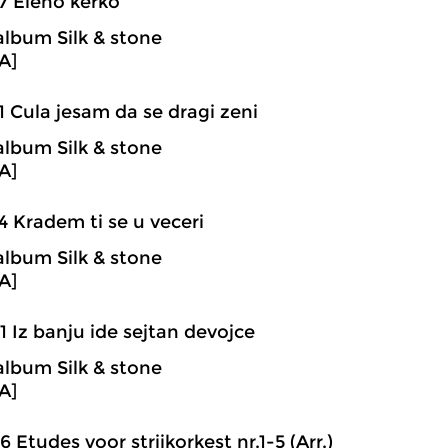
7 Eleno kerko
album Silk & stone
A]
1 Cula jesam da se dragi zeni
album Silk & stone
A]
4 Kradem ti se u veceri
album Silk & stone
A]
1 Iz banju ide sejtan devojce
album Silk & stone
A]
6 Etudes voor strijkorkest nr.1-5 (Arr.)