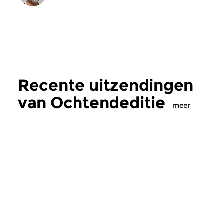
Recente uitzendingen
van Ochtendeditie
meer
Klassiek
Klassiek
Ochtendeditie
Ochtendeditie
zo 2 aug 2026 07:00 uur
za 1 aug 2026 07:
Werken van Johann Adolf
Werken van Alessan