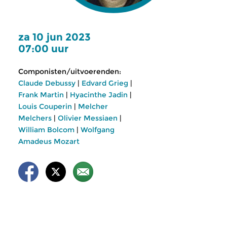
za 10 jun 2023
07:00 uur
Componisten/uitvoerenden:
Claude Debussy
|
Edvard Grieg
|
Frank Martin
|
Hyacinthe Jadin
|
Louis Couperin
|
Melcher
Melchers
|
Olivier Messiaen
|
William Bolcom
|
Wolfgang
Amadeus Mozart