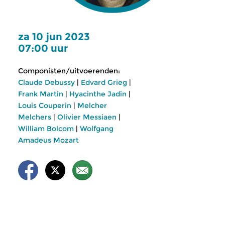
za 10 jun 2023
07:00 uur
Componisten/uitvoerenden:
Claude Debussy
|
Edvard Grieg
|
Frank Martin
|
Hyacinthe Jadin
|
Louis Couperin
|
Melcher
Melchers
|
Olivier Messiaen
|
William Bolcom
|
Wolfgang
Amadeus Mozart