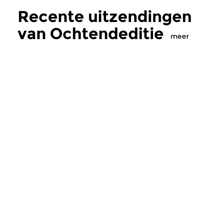
Recente uitzendingen
van Ochtendeditie
meer
Klassiek
Klassiek
Ochtendeditie
Ochtendeditie
zo 2 aug 2026 07:00 uur
za 1 aug 2026 07:
Werken van Johann Adolf
Werken van Alessan
Hasse, Anoniem, Johann
Scarlatti, Johann Ku
Christoph Pepusch...
Johann Friedrich Fasc
Meer van