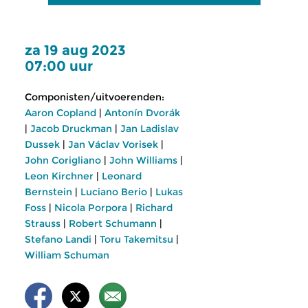
za 19 aug 2023
07:00 uur
Componisten/uitvoerenden:
Aaron Copland
|
Antonín Dvorák
|
Jacob Druckman
|
Jan Ladislav
Dussek
|
Jan Václav Vorisek
|
John Corigliano
|
John Williams
|
Leon Kirchner
|
Leonard
Bernstein
|
Luciano Berio
|
Lukas
Foss
|
Nicola Porpora
|
Richard
Strauss
|
Robert Schumann
|
Stefano Landi
|
Toru Takemitsu
|
William Schuman