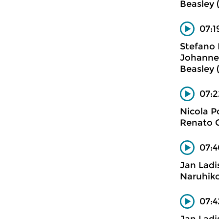
Beasley (
07:1
Stefano 
Johannet
Beasley (
07:2
Nicola P
Renato C
07:4
Jan Ladi
Naruhiko
07:4