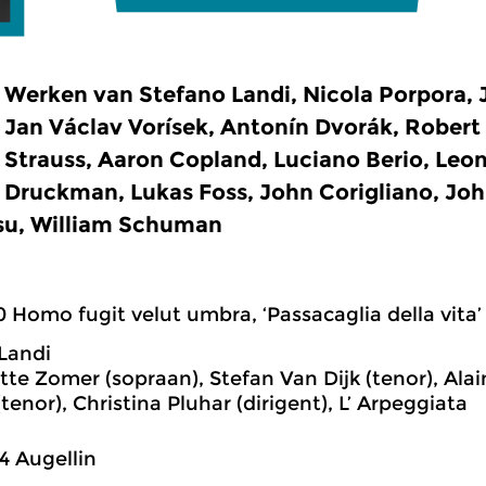
Werken van Stefano Landi, Nicola Porpora, 
Jan Václav Vorísek, Antonín Dvorák, Rober
Strauss, Aaron Copland, Luciano Berio, Leon
Druckman, Lukas Foss, John Corigliano, Joh
su, William Schuman
0 Homo fugit velut umbra, ‘Passacaglia della vita’
Landi
te Zomer (sopraan), Stefan Van Dijk (tenor), Alai
tenor), Christina Pluhar (dirigent), L’ Arpeggiata
4 Augellin