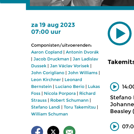
za 19 aug 2023
07:00 uur
Componisten/uitvoerenden:
Aaron Copland
|
Antonín Dvorák
|
Jacob Druckman
|
Jan Ladislav
Takemit
Dussek
|
Jan Václav Vorisek
|
John Corigliano
|
John Williams
|
Leon Kirchner
|
Leonard
14:0
Bernstein
|
Luciano Berio
|
Lukas
Foss
|
Nicola Porpora
|
Richard
Stefano 
Strauss
|
Robert Schumann
|
Johannet
Stefano Landi
|
Toru Takemitsu
|
Beasley (
William Schuman
07:0