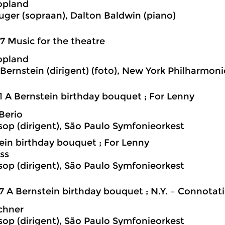
opland
uger (sopraan), Dalton Baldwin (piano)
7 Music for the theatre
opland
Bernstein (dirigent) (foto), New York Philharmon
1 A Bernstein birthday bouquet ; For Lenny
Berio
sop (dirigent), São Paulo Symfonieorkest
ein birthday bouquet ; For Lenny
ss
sop (dirigent), São Paulo Symfonieorkest
7 A Bernstein birthday bouquet ; N.Y. – Connotati
chner
sop (dirigent), São Paulo Symfonieorkest