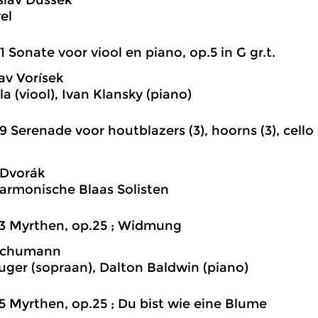
slav Dussek
el
1 Sonate voor viool en piano, op.5 in G gr.t.
av Vorísek
a (viool), Ivan Klansky (piano)
9 Serenade voor houtblazers (3), hoorns (3), cello
 Dvorák
harmonische Blaas Solisten
3 Myrthen, op.25 ; Widmung
Schumann
uger (sopraan), Dalton Baldwin (piano)
5 Myrthen, op.25 ; Du bist wie eine Blume