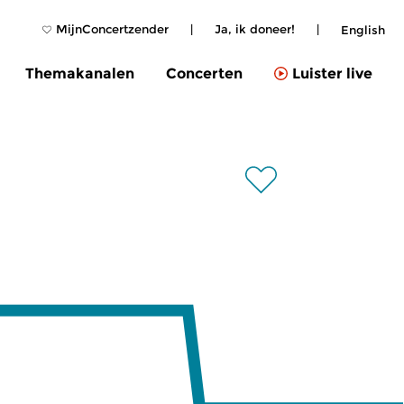
MijnConcertzender
|
Ja, ik doneer!
|
English
Themakanalen
Concerten
Luister live