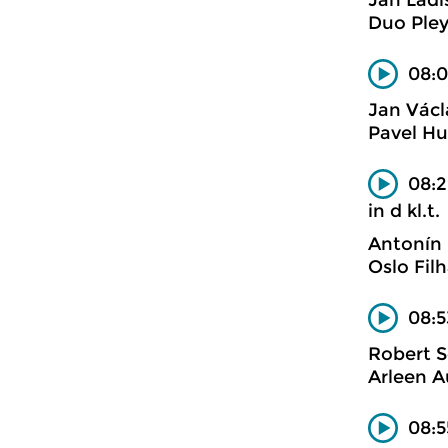
Jan Ladi
Duo Pley
08:0
Jan Václ
Pavel Hul
08:2
in d kl.t.
Antonín
Oslo Fil
08:5
Robert 
Arleen A
08:5