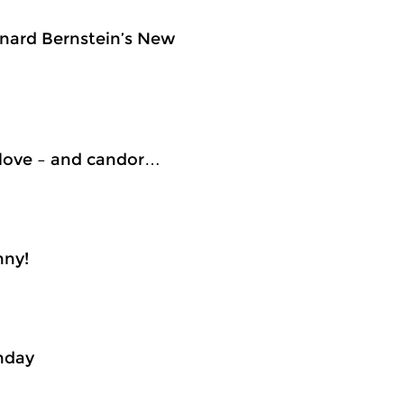
onard Bernstein’s New
 love – and candor…
nny!
thday