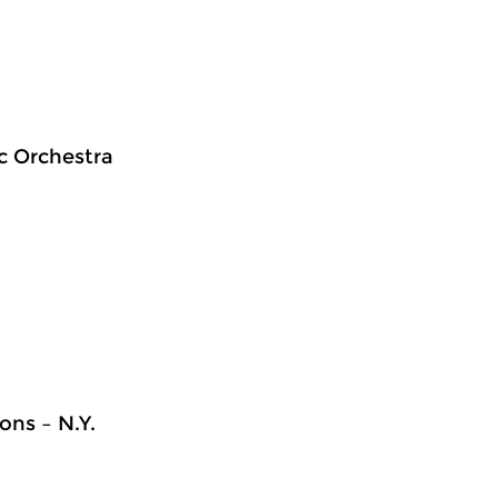
ic Orchestra
ons – N.Y.