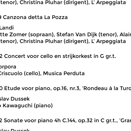
tenor), Christina Pluhar (dirigent), L’ Arpeggiata
9 Canzona detta La Pozza
Landi
te Zomer (sopraan), Stefan Van Dijk (tenor), Alai
tenor), Christina Pluhar (dirigent), L’ Arpeggiata
2 Concert voor cello en strijkorkest in G gr.t.
orpora
riscuolo (cello), Musica Perduta
0 Etude voor piano, op.16, nr.3, ‘Rondeau à la Tur
slav Dussek
 Kawaguchi (piano)
2 Sonate voor piano 4h C.144, op.32 in C gr.t., ‘Gr